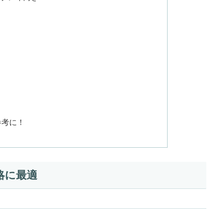
参考に！
略に最適