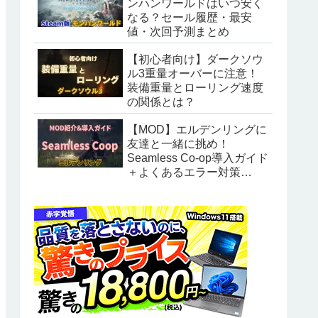
ンハンワールドはいつ安く
なる？セール履歴・最安
値・次回予測まとめ
【初心者向け】ダークソウ
ル3重量オーバーに注意！
装備重量とローリング速度
の関係とは？
【MOD】エルデンリングに
友達と一緒に挑め！
Seamless Co-op導入ガイド
＋よくあるエラー対策
【2025年最新】