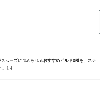
。
がスムーズに進められる
おすすめビルド3種
を、
ステ
介します。