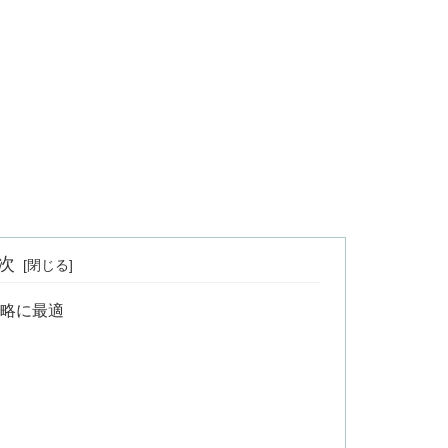
次
攻略に最適